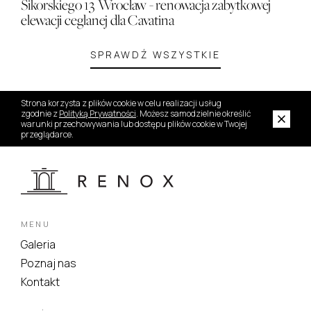
Sikorskiego 13 Wrocław - renowacja zabytkowej
elewacji ceglanej dla Cavatina
SPRAWDŹ WSZYSTKIE
Strona korzysta z plików cookie w celu realizacji usług
zgodnie z
Polityką Prywatności
. Możesz samodzielnie określić
warunki przechowywania lub dostępu plików cookie w Twojej
przeglądarce.
MENU
Galeria
Poznaj nas
Kontakt